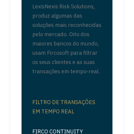
LexisNexis Risk Solutions,
produz algumas das
soluções mais reconhecidas
pelo mercado. Oito dos
maiores bancos do mundo,
usam Fircosoft para filtrar
os seus clientes e as suas
transações em tempo-real.
FILTRO DE TRANSAÇÕES
EM TEMPO REAL
FIRCO CONTINUITY