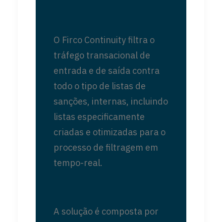
O Firco Continuity filtra o
tráfego transacional de
entrada e de saída contra
todo o tipo de listas de
sanções, internas, incluindo
listas especificamente
criadas e otimizadas para o
processo de filtragem em
tempo-real.
A solução é composta por