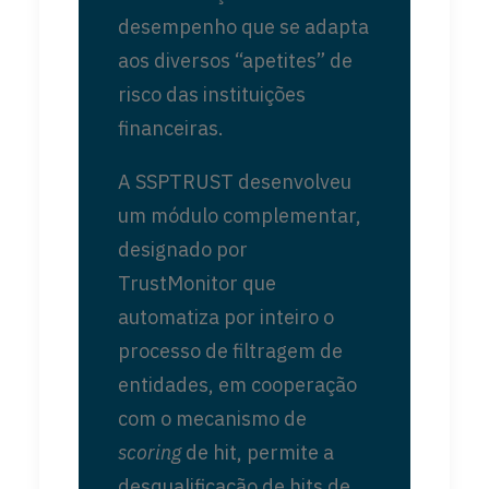
desempenho que se adapta
aos diversos “apetites” de
risco das instituições
financeiras.
A SSPTRUST desenvolveu
um módulo complementar,
designado por
TrustMonitor que
automatiza por inteiro o
processo de filtragem de
entidades, em cooperação
com o mecanismo de
scoring
de hit, permite a
desqualificação de hits de