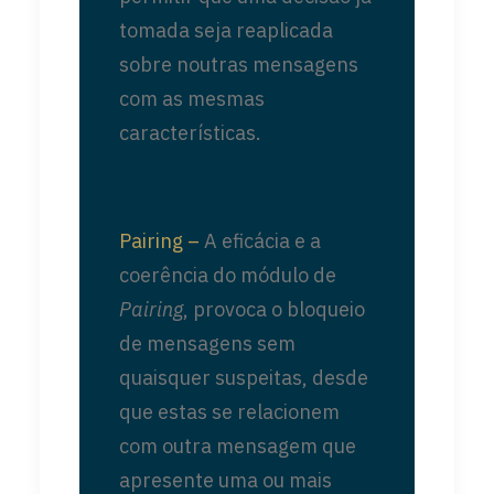
tomada seja reaplicada
sobre noutras mensagens
com as mesmas
características.
Pairing –
A eficácia e a
coerência do módulo de
Pairing
, provoca o bloqueio
de mensagens sem
quaisquer suspeitas, desde
que estas se relacionem
com outra mensagem que
apresente uma ou mais