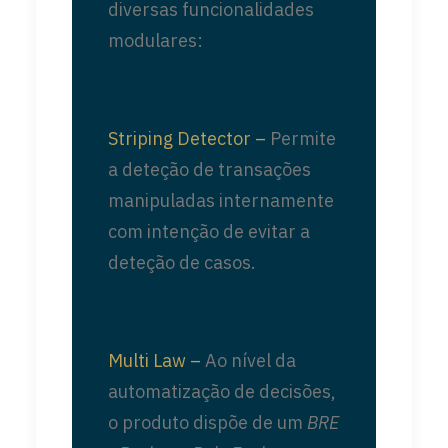
diversas funcionalidades
modulares:
Striping Detector –
Permite
a deteção de transações
manipuladas internamente
com intenção de evitar a
deteção de casos.
Multi Law –
Ao nível da
automatização de decisões,
o produto dispõe de um
BRE