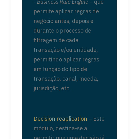
- Business Rule Engine
– que
permite aplicar regras de
negócio antes, depois e
durante o processo de
filtragem de cada
transação e/ou entidade,
permitindo aplicar regras
em função do tipo de
transação, canal, moeda,
jurisdição, etc.
Decision reaplication –
Este
módulo, destina-se a
permitir que uma decisão já